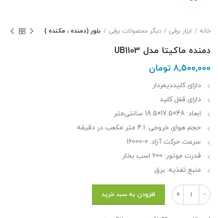
خانه
ابزار برقی
دیگر محصولات برقی
بلور (دمنده ، مکنده )
دمنده ماکیتا مدل UB1103
8,500,000
تومان
دارای کلیددیمردار
دارای قفل کلید
ابعاد:
48×17.5×18.5 سانتی‌متر
حجم هوای خروجی:
4.1 متر مکعب در دقیقه
سرعت حرکت آزاد:
0-16000
قدرت موتور:
600 اسب بخار
منبع تغذیه:
برق
دمنده ماکیتا مدل UB1103 عدد
افزودن به سبد خرید