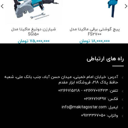
پیچ گوشتی برقی ماکیتا مدل
شیارزن دوتیغ ماکیتا مدل
SG150
FS2700
18,000,000
تومان
75,000,000
تومان
راه های ارتباطی
آدرس: خیابان امام خمینی، میدان حسن آباد، جنب بانک ملی، شعبه
حافظ پلاک 218، فروشگاه ابزار مقدم
تلفن: 02166707423 - 02166715218
فکس: 02166761497
ایمیل: info@makitagostar.com
واتزاپ: 09123367050