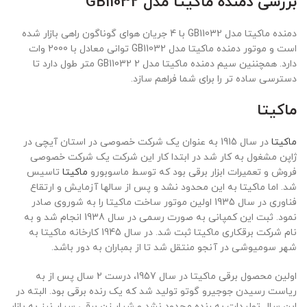
بررسی دمنده ماکیتا مدل GB11032
دمنده ماکیتا مدل GB11032 با 4 جریان هوای گوناگون راهی بازار شده
است و موتور دمنده ماکیتا مدل GB11032 توانی معادل با 2000 وات
دارد. همچننین سیم دمنده ماکیتا مدل GB11032 2 متر طول دارد تا
دسترسی ساده تر را برای شما فراهم سازد.
ماکیتا
ماکیتا
در سال 1915 به عنوان یک شرکت خصوصی در استان آیچی در
ژاپن مشغول به کار شد در ابتدا کار این شرکت یک شرکت خصوصی
فروش و تعمیرات ابزار برقی بود که توسط ماسوبورو
ماکیتا
تاسیس
شد. اما ماکیتا به این محدود نشد و پس از سالها آزمایش و ارتقاع
فناوری در سال 1935 اولین موتور ساخت ماکیتا را به شوروی صادر
نمود. ثبت این کمپانی به صورت رسمی در سال 1938 انجام شد و به
نام شرکت برقکاری ماکیتا ثبت شد. در سال 1945 کارخانه ماکیتا به
شهر سومیوشی در آنجو منتقل شد تا از بمباران به دور باشد.
اولین محصول برقی ماکیتا در سال 1957، درست 2 سال پس از به
ریاست رسیدن جوجیرو گوتو تولید شد که یک رنده برقی بود. البته در
این سال تولیدات به رنده محدود نشد و شیار زن برقی سیار نیز به بازار