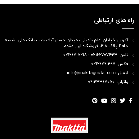
راه های ارتباطی
آدرس: خیابان امام خمینی، میدان حسن آباد، جنب بانک ملی، شعبه
حافظ پلاک 218، فروشگاه ابزار مقدم
تلفن: 02166707423 - 02166715218
فکس: 02166761497
ایمیل: info@makitagostar.com
واتزاپ: 09123367050